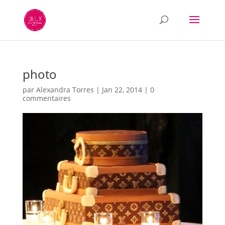
photo
par
Alexandra Torres
|
Jan 22, 2014
|
0
commentaires