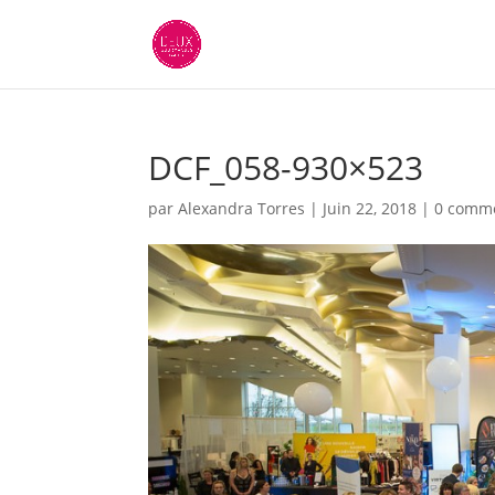
DCF_058-930×523
par
Alexandra Torres
|
Juin 22, 2018
|
0 comme