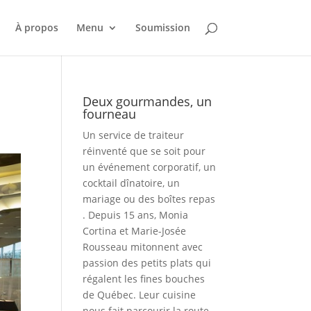
À propos
Menu
Soumission
Deux gourmandes, un
fourneau
Un service de traiteur
réinventé que se soit pour
un événement corporatif, un
cocktail dînatoire, un
mariage ou des boîtes repas
. Depuis 15 ans, Monia
Cortina et Marie-Josée
Rousseau mitonnent avec
passion des petits plats qui
régalent les fines bouches
de Québec. Leur cuisine
nous fait parcourir la route