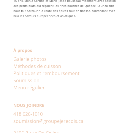
15 ans, Monia Cortina et Marie-Josée Rousseau mitonnent avec passion
des petits plats qui régalent les fines bouches de Québec. Leur cuisine
nous fait parcourir la route des épices tout en finesse, confondant avec
brio les saveurs européennes et asiatiques.
À propos
Galerie photos
Méthodes de cuisson
Politiques et remboursement
Soumission
Menu régulier
NOUS JOINDRE
418 626-1010
soumission@groupejerecois.ca