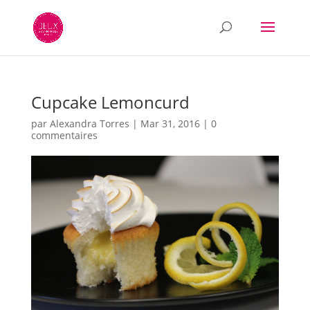
Cupcake Lemoncurd
par
Alexandra Torres
|
Mar 31, 2016
|
0
commentaires