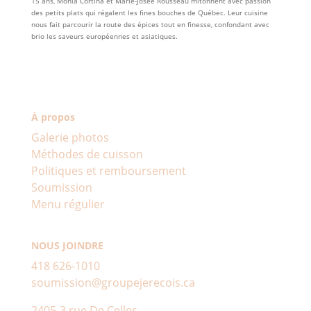
15 ans, Monia Cortina et Marie-Josée Rousseau mitonnent avec passion
des petits plats qui régalent les fines bouches de Québec. Leur cuisine
nous fait parcourir la route des épices tout en finesse, confondant avec
brio les saveurs européennes et asiatiques.
À propos
Galerie photos
Méthodes de cuisson
Politiques et remboursement
Soumission
Menu régulier
NOUS JOINDRE
418 626-1010
soumission@groupejerecois.ca
2405-3 rue De Celles