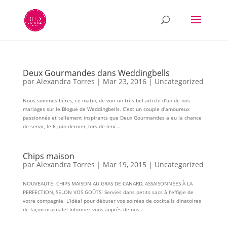
Deux Gourmandes dans Weddingbells
par
Alexandra Torres
|
Mar 23, 2016
|
Uncategorized
Nous sommes fières, ce matin, de voir un très bel article d’un de nos
mariages sur le Blogue de Weddingbells. C’est un couple d’amoureux
passionnés et tellement inspirants que Deux Gourmandes a eu la chance
de servir, le 6 juin dernier, lors de leur...
Chips maison
par
Alexandra Torres
|
Mar 19, 2015
|
Uncategorized
NOUVEAUTÉ: CHIPS MAISON AU GRAS DE CANARD, ASSAISONNÉES À LA
PERFECTION, SELON VOS GOÛTS! Servies dans petits sacs à l’effigie de
votre compagnie. L’idéal pour débuter vos soirées de cocktails dinatoires
de façon originale! Informez-vous auprès de nos...