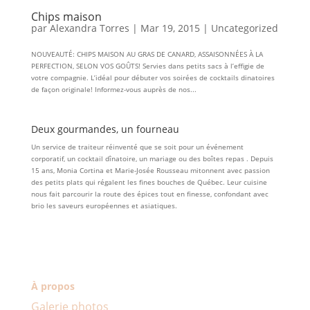
Chips maison
par
Alexandra Torres
|
Mar 19, 2015
|
Uncategorized
NOUVEAUTÉ: CHIPS MAISON AU GRAS DE CANARD, ASSAISONNÉES À LA
PERFECTION, SELON VOS GOÛTS! Servies dans petits sacs à l’effigie de
votre compagnie. L’idéal pour débuter vos soirées de cocktails dinatoires
de façon originale! Informez-vous auprès de nos...
Deux gourmandes, un fourneau
Un service de traiteur réinventé que se soit pour un événement
corporatif, un cocktail dînatoire, un mariage ou des boîtes repas . Depuis
15 ans, Monia Cortina et Marie-Josée Rousseau mitonnent avec passion
des petits plats qui régalent les fines bouches de Québec. Leur cuisine
nous fait parcourir la route des épices tout en finesse, confondant avec
brio les saveurs européennes et asiatiques.
À propos
Galerie photos