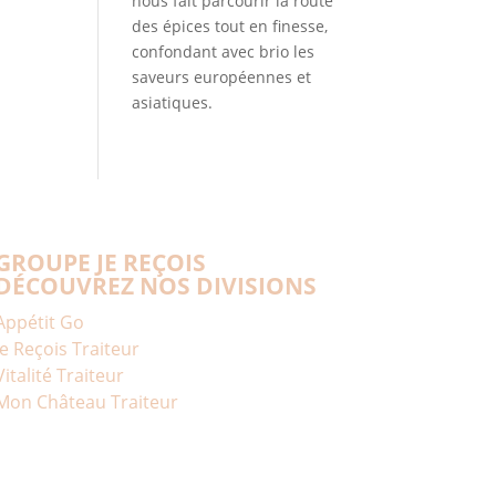
nous fait parcourir la route
des épices tout en finesse,
confondant avec brio les
saveurs européennes et
asiatiques.
GROUPE JE REÇOIS
DÉCOUVREZ NOS DIVISIONS
Appétit Go
Je Reçois Traiteur
Vitalité Traiteur
Mon Château Traiteur