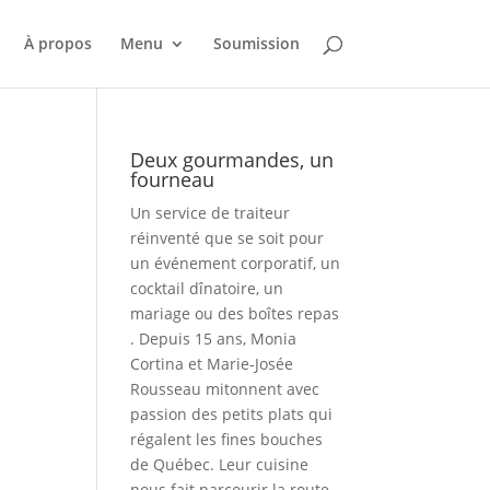
À propos
Menu
Soumission
Deux gourmandes, un
fourneau
Un service de traiteur
réinventé que se soit pour
un événement corporatif, un
cocktail dînatoire, un
mariage ou des boîtes repas
. Depuis 15 ans, Monia
Cortina et Marie-Josée
Rousseau mitonnent avec
passion des petits plats qui
régalent les fines bouches
de Québec. Leur cuisine
nous fait parcourir la route