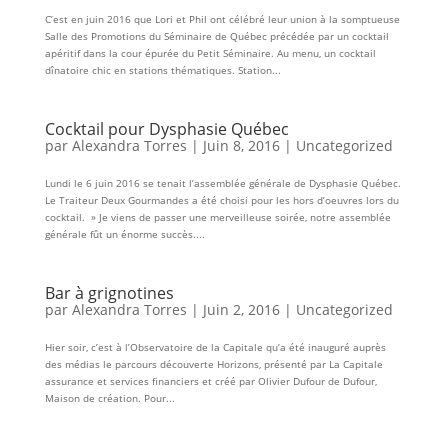
C’est en juin 2016 que Lori et Phil ont célébré leur union à la somptueuse
Salle des Promotions du Séminaire de Québec précédée par un cocktail
apéritif dans la cour épurée du Petit Séminaire. Au menu, un cocktail
dînatoire chic en stations thématiques. Station...
Cocktail pour Dysphasie Québec
par
Alexandra Torres
|
Juin 8, 2016
|
Uncategorized
Lundi le 6 juin 2016 se tenait l’assemblée générale de Dysphasie Québec.
Le Traiteur Deux Gourmandes a été choisi pour les hors d’oeuvres lors du
cocktail. » Je viens de passer une merveilleuse soirée, notre assemblée
générale fût un énorme succès....
Bar à grignotines
par
Alexandra Torres
|
Juin 2, 2016
|
Uncategorized
Hier soir, c’est à l’Observatoire de la Capitale qu’a été inauguré auprès
des médias le parcours découverte Horizons, présenté par La Capitale
assurance et services financiers et créé par Olivier Dufour de Dufour,
Maison de création. Pour...