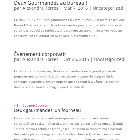
Deux Gourmandes au bureau !
par
Alexandra Torres
|
Mar 7, 2016
|
Uncategorized
CONCOURS ! Y a-t-il des gourmandes à votre bureau ? En mars, l’escouade
Rouge FM et le traiteur Deux Gourmandes parcourent la ville pour vous
servir des bouchées raffinées, directement au travail ! Inscrivez-vous au
concours en collaboration avec Deux Gourmandes Un...
Événement corporatif
par
Alexandra Torres
|
Oct 26, 2015
|
Uncategorized
Le 28 septembre dernier, Deux Gourmandes a eu le grand plaisir de
préparer une belle variété de hors d’oeuvres pour le congrès de la
compagnie Jardine Lloyd Thompson qui se tenait à Québec. Le cocktail
dînatoire a eu lieu à la magnifique Chapelle de...
« Entrées précédentes
Deux gourmandes, un fourneau
Un service de traiteur réinventé que se soit pour un événement
corporatif, un cocktail dînatoire, un mariage ou des boîtes repas . Depuis
15 ans, Monia Cortina et Marie-Josée Rousseau mitonnent avec passion
des petits plats qui régalent les fines bouches de Québec. Leur cuisine
nous fait parcourir la route des épices tout en finesse, confondant avec